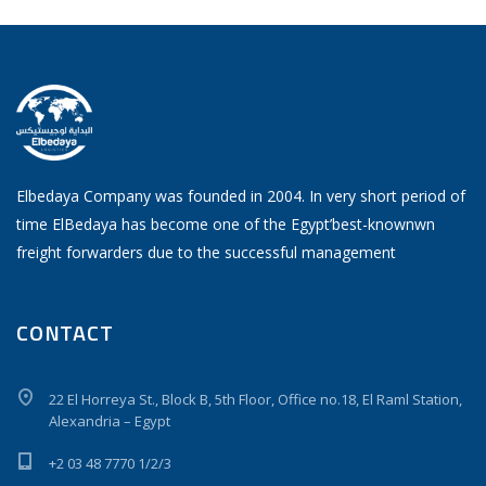
Elbedaya Company was founded in 2004. In very short period of
time ElBedaya has become one of the Egypt’best-knownwn
freight forwarders due to the successful management
CONTACT
22 El Horreya St., Block B, 5th Floor, Office no.18, El Raml Station,
Alexandria – Egypt
+2 03 48 7770 1/2/3